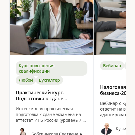
Курс повышения
Вебинар
Лю
квалификации
Любой
Бухгалтер
Налоговая пе
Практический курс.
бизнеса-2026: 
Подготовка к сдаче
дробления, р
Вебинар с Кузьм
экзаменов для получения
НДС и лишних
Интенсивная практическая
ответит на вопро
аттестата
подготовка к сдаче экзамена на
адаптироваться
профессионального
аттестат ИПБ России (уровень 7 —
и использовать
налогового консультанта
Налоговый консультант).
льготы от самоз
ИПБ России (уровень
налогообложения
Бобовникова Светлана Александровна
квалификации 7)