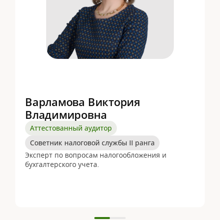
Варламова Виктория
Владимировна
Аттестованный аудитор
Советник налоговой службы II ранга
Э
Эксперт по вопросам налогообложения и
б
бухгалтерского учета.
в
о
а
е