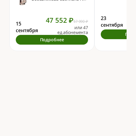
23
47 552 ₽
57 990 ₽
15
сентября
или 47
сентября
ед.абонемента
Подр
Подробнее