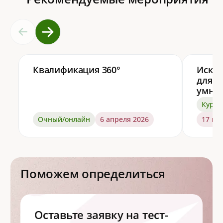
Квалификация 360°
Искус
для ф
умно
Курс 
Очный/онлайн
6 апреля 2026
17 но
Поможем определиться
Оставьте заявку на тест-