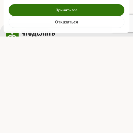
Принять все
Отказаться
Всегда открыты
Связаться
для ваших обращений
Информация
О компании
Сведения об образовательной
организации
Контакты
Отзывы