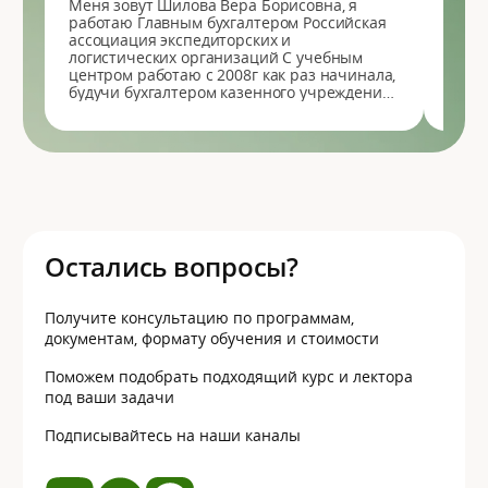
Меня зовут Шилова Вера Борисовна, я
Я Др
работаю Главным бухгалтером Российская
Межд
ассоциация экспедиторских и
комп
логистических организаций С учебным
Что д
центром работаю с 2008г как раз начинала,
врем
будучи бухгалтером казенного учреждения,
цент
посещала очень много разных
наст
мероприятий, всегда могу получить знания
глубо
по самым актуальным темам, вы всегда
отме
готовы помочь, ответить на все вопросы,
сотр
благодарю и очень рада сотрудничать с
акту
вами, учебному центру ставлю оценку 5!
нахо
тем 
дире
такж
Остались вопросы?
когда
пере
свой
Получите консультацию по программам,
Учеб
документам, формату обучения и стоимости
разви
Поможем подобрать подходящий курс и лектора
под ваши задачи
Подписывайтесь на наши каналы