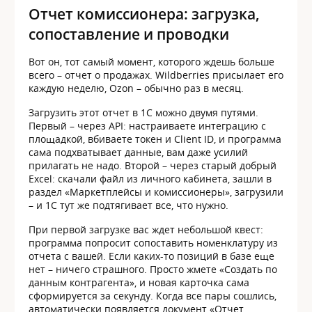
Отчет комиссионера: загрузка,
сопоставление и проводки
Вот он, тот самый момент, которого ждешь больше
всего – отчет о продажах. Wildberries присылает его
каждую неделю, Ozon – обычно раз в месяц.
Загрузить этот отчет в 1С можно двумя путями.
Первый – через API: настраиваете интеграцию с
площадкой, вбиваете токен и Client ID, и программа
сама подхватывает данные, вам даже усилий
прилагать не надо. Второй – через старый добрый
Excel: скачали файл из личного кабинета, зашли в
раздел «Маркетплейсы и комиссионеры», загрузили
– и 1С тут же подтягивает все, что нужно.
При первой загрузке вас ждет небольшой квест:
программа попросит сопоставить номенклатуру из
отчета с вашей. Если каких-то позиций в базе еще
нет – ничего страшного. Просто жмете «Создать по
данным контрагента», и новая карточка сама
сформируется за секунду. Когда все пары сошлись,
автоматически появляется документ «Отчет