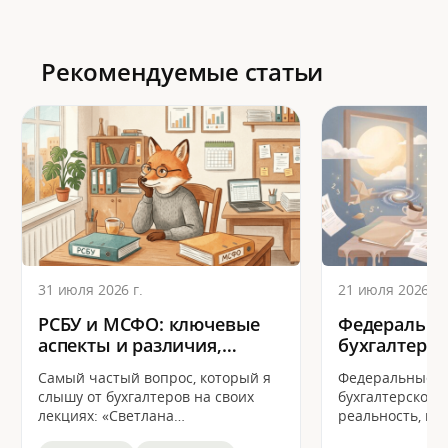
Рекомендуемые статьи
31 июля 2026 г.
21 июля 2026 г.
РСБУ и МСФО: ключевые
Федеральны
аспекты и различия,
бухгалтерск
которые необходимо
необходимо
Самый частый вопрос, который я
Федеральные с
знать бухгалтеру сегодня
бухгалтеру
слышу от бухгалтеров на своих
бухгалтерского 
лекциях: «Светлана
реальность, в 
Александровна, ну почему у нас в
работает каждый