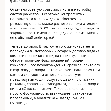
фиксировать списания.
Отдельно советую сразу заглянуть в настройку
счетов расчетов. В карточке контрагента –
например, ООО «РВБ» для Wildberries – я
рекомендую на закладке расчетов с покупателями
установить счет 76.09. Так вы всегда будете видеть
задолженность именно площадки, а не смешивать
ее с обычной дебиторкой.
Теперь договор. В карточке того же контрагента
переходим в «Договоры» и создаем договор вида «С
комиссионером (агентом) на продажу». Если в
оферте прописан фиксированный процент
комиссионного вознаграждения, сразу занесите его
в карточку договора – это сэкономит вам время при
каждом следующем отчете и сделает учет
предсказуемым. Для услуг площадки – логистики,
рекламы, хранения – заводим отдельный договор с
видом «С поставщиком». Такое разделение – не
просто формальность: взаимозачет становится
прозрачным, а аналитика – наглядной, без
путаницы.