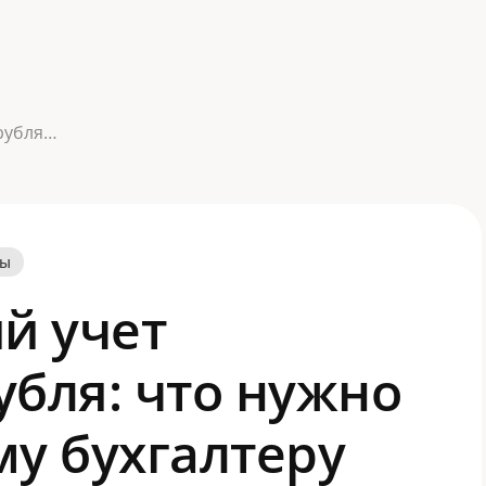
Бухгалтерский учет цифрового рубля: что нужно знать каждому бухгалтеру для успешного перехода на новые стандарты
лы
й учет
убля: что нужно
му бухгалтеру