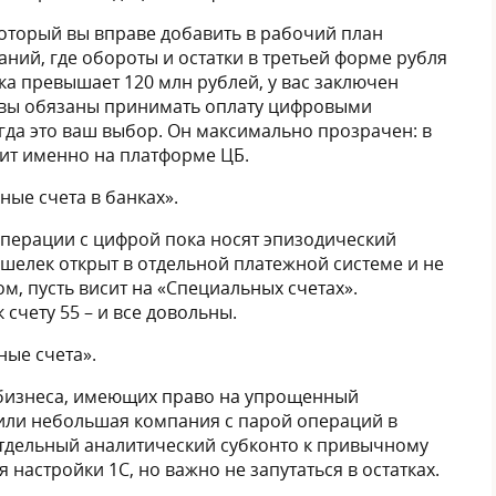
который вы вправе добавить в рабочий план
аний, где обороты и остатки в третьей форме рубля
ка превышает 120 млн рублей, у вас заключен
 вы обязаны принимать оплату цифровыми
огда это ваш выбор. Он максимально прозрачен: в
жит именно на платформе ЦБ.
ные счета в банках».
 операции с цифрой пока носят эпизодический
кошелек открыт в отдельной платежной системе и не
м, пусть висит на «Специальных счетах».
счету 55 – и все довольны.
ные счета».
о бизнеса, имеющих право на упрощенный
Н или небольшая компания с парой операций в
 отдельный аналитический субконто к привычному
я настройки 1С, но важно не запутаться в остатках.