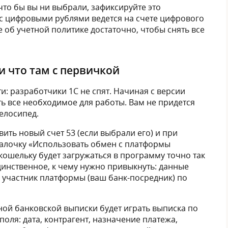
то бы вы ни выбрали, зафиксируйте это
с цифровыми рублями ведется на счете цифрового
зе об учетной политике достаточно, чтобы снять все
 и что там с первичкой
и: разработчики 1С не спят. Начиная с версии
сть все необходимое для работы. Вам не придется
елосипед.
ить новый счет 53 (если выбрали его) и при
галочку «Использовать обмен с платформы
кошельку будет загружаться в программу точно так
динственное, к чему нужно привыкнуть: данные
а участник платформы (ваш банк-посредник) по
ной банковской выписки будет играть выписка по
поля: дата, контрагент, назначение платежа,