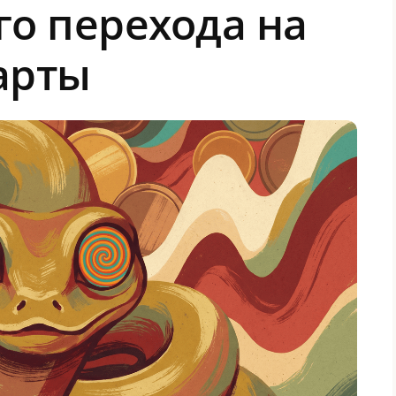
го перехода на
арты